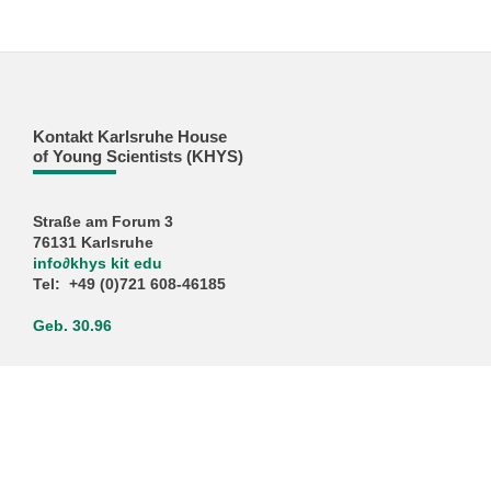
Kontakt Karlsruhe House
of Young Scientists (KHYS)
Straße am Forum 3
76131 Karlsruhe
info
∂
khys kit edu
Tel: +49 (0)721 608-46185
Geb. 30.96
KIT – Die Universität in der Helmholtz-Gemeinschaft