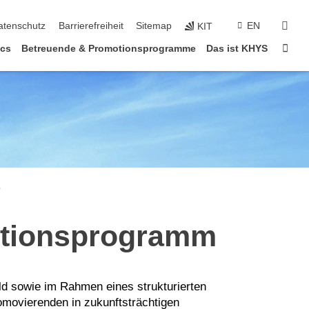
suc
atenschutz
Barrierefreiheit
Sitemap
EN
KIT
Star
cs
Betreuende & Promotionsprogramme
Das ist KHYS
e
motionsprogramm
ld sowie im Rahmen eines strukturierten
omovierenden in zukunftsträchtigen